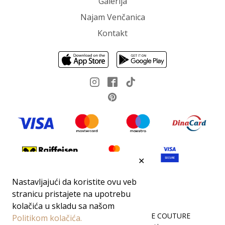
Galerija
Najam Venčanica
Kontakt
✕
Nastavljajući da koristite ovu veb
stranicu pristajete na upotrebu
kolačića u skladu sa našom
Sva prava zadržana 2026 ©DEMODE COUTURE
Politikom kolačića.