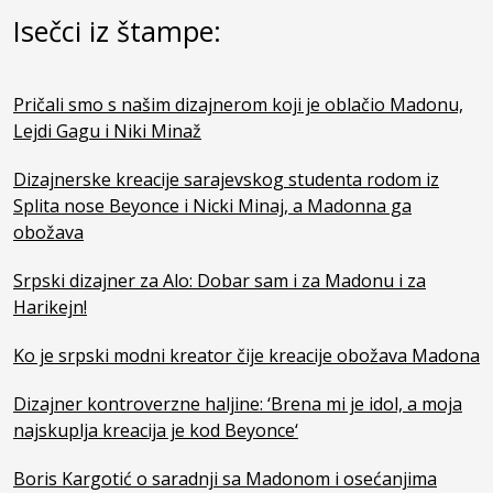
Isečci iz štampe:
Pričali smo s našim dizajnerom koji je oblačio Madonu,
Lejdi Gagu i Niki Minaž
Dizajnerske kreacije sarajevskog studenta rodom iz
Splita nose Beyonce i Nicki Minaj, a Madonna ga
obožava
Srpski dizajner za Alo: Dobar sam i za Madonu i za
Harikejn!
Ko je srpski modni kreator čije kreacije obožava Madona
Dizajner kontroverzne haljine: ‘Brena mi je idol, a moja
najskuplja kreacija je kod Beyonce‘
Boris Kargotić o saradnji sa Madonom i osećanjima