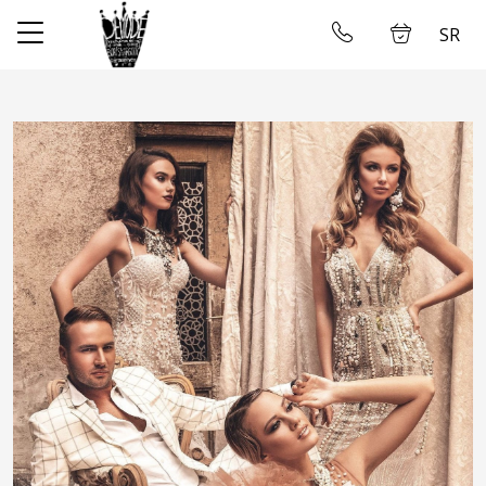
SR
✕
Početna
Ulogujte se
Prodavnica
O nama
Uzimanje mera
Galerija
Najam Venčanica
Kontakt