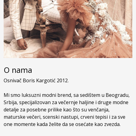
O nama
Osnivač Boris Kargotić 2012.
Mi smo luksuzni modni brend, sa sedištem u Beogradu,
Srbija, specijalizovan za večernje haljine i druge modne
detalje za posebne prilike kao što su venčanja,
maturske večeri, scenski nastupi, crveni tepisi i za sve
one momente kada želite da se osećate kao zvezda.