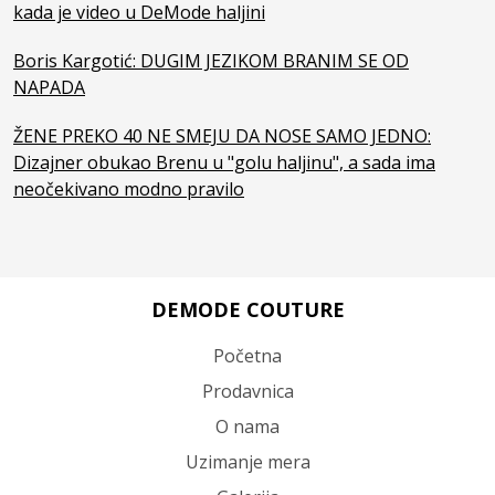
kada je video u DeMode haljini
Boris Kargotić: DUGIM JEZIKOM BRANIM SE OD
NAPADA
ŽENE PREKO 40 NE SMEJU DA NOSE SAMO JEDNO:
Dizajner obukao Brenu u "golu haljinu", a sada ima
neočekivano modno pravilo
DEMODE COUTURE
Početna
Prodavnica
O nama
Uzimanje mera