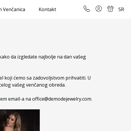
 Venčanica
Kontakt
SR
kako da izgledate najbolje na dan vašeg
l koji ćemo sa zadovoljstvom prihvatiti. U
om celog vašeg venčanog obreda.
utem email-a na
office@demodejewelry.com
.