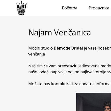
Početna
Prodavnica
Najam Venčanica
Modni studio
Demode Bridal
je vaše posebn
venčanja.
Naš tim će vam predstaviti jedinstvene model
našoj odeći napravljenoj od najkvalitetnije 
Možete nas kontaktirati za dodatne informaci