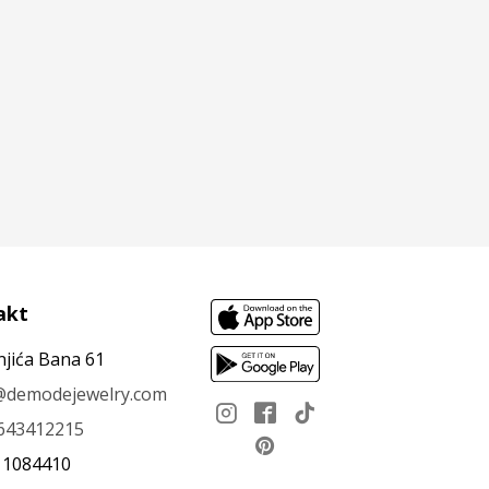
akt
njića Bana 61
e@demodejewelry.com
643412215
11084410