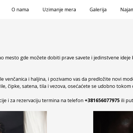
O nama
Uzimanje mera
Galerija
Najam
o mesto gde možete dobiti prave savete i jedinstvene ideje 
e venčanica i haljina, i pozivamo vas da predložite novi mode
svile, čipke, satena, tila i vezova, osećaćete se udobno tok
je i za rezervaciju termina na telefon
+381656077975
ili p