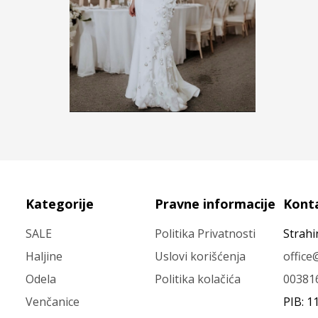
Kategorije
Pravne informacije
Kont
SALE
Politika Privatnosti
Strahi
Haljine
Uslovi korišćenja
offic
Odela
Politika kolačića
00381
Venčanice
PIB: 1