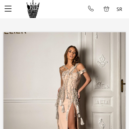
SR
✕
Početna
Ulogujte se
Prodavnica
O nama
Uzimanje mera
Galerija
Najam Venčanica
Kontakt