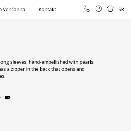
 Venčanica
Kontakt
SR
 long sleeves, hand-embellished with pearls, 
 has a zipper in the back that opens and 
es.