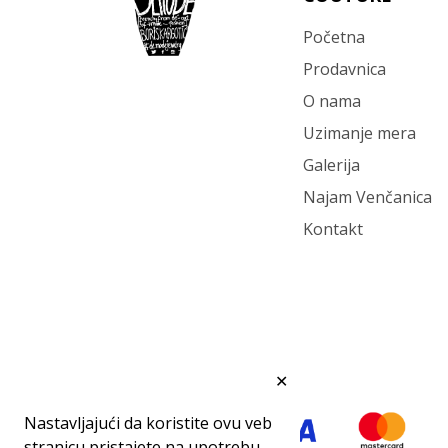
Početna
Prodavnica
O nama
Uzimanje mera
Galerija
Najam Venčanica
Kontakt
✕
Nastavljajući da koristite ovu veb
stranicu pristajete na upotrebu