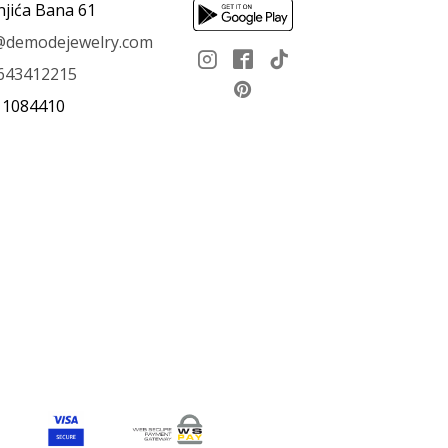
njića Bana 61
e@demodejewelry.com
643412215
11084410