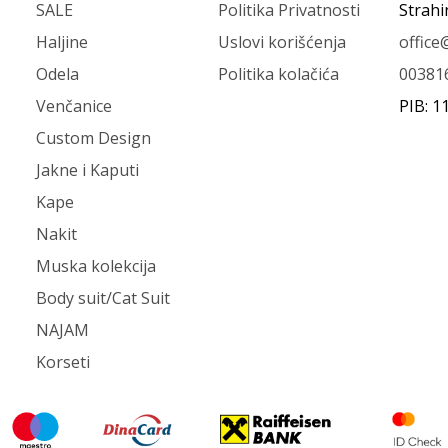
SALE
Politika Privatnosti
Strahi
Haljine
Uslovi korišćenja
offic
Odela
Politika kolačića
00381
Venčanice
PIB: 1
Custom Design
Jakne i Kaputi
Kape
Nakit
Muska kolekcija
Body suit/Cat Suit
NAJAM
Korseti