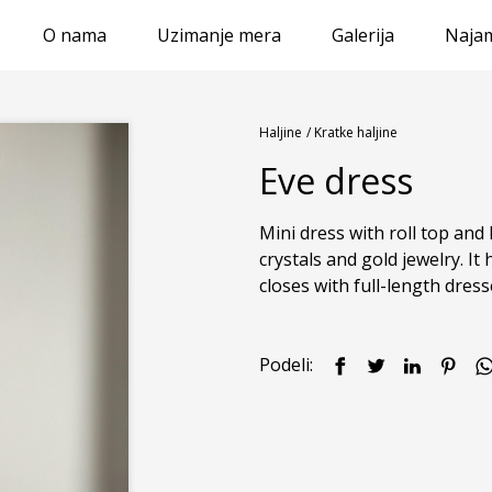
O nama
Uzimanje mera
Galerija
Najam
Haljine
/ Kratke haljine
Eve dress
Mini dress with roll top and
crystals and gold jewelry. It
closes with full-length dress
Podeli: