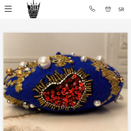
SR
✕
Početna
Ulogujte se
Prodavnica
O nama
Uzimanje mera
Galerija
Najam Venčanica
Kontakt