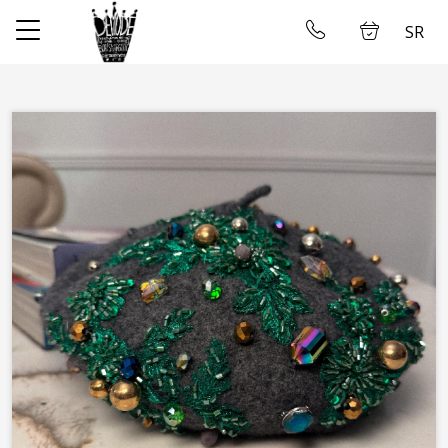
SR
✕
Početna
Ulogujte se
Prodavnica
O nama
Uzimanje mera
Galerija
Najam Venčanica
Kontakt