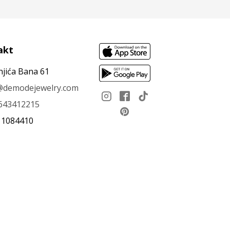
akt
njića Bana 61
e@demodejewelry.com
643412215
11084410