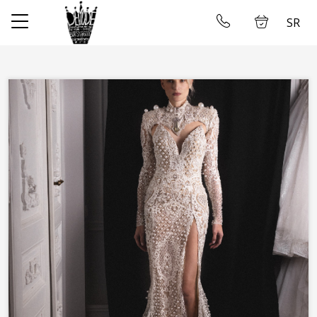
SR
✕
Početna
Ulogujte se
Prodavnica
O nama
Uzimanje mera
Galerija
Najam Venčanica
Kontakt