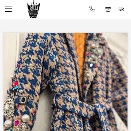
SR
✕
Početna
Ulogujte se
Prodavnica
O nama
Uzimanje mera
Galerija
Najam Venčanica
Kontakt