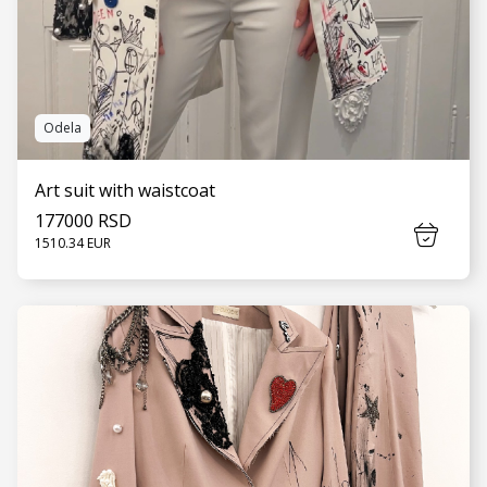
Odela
Art suit with waistcoat
177000 RSD
1510.34 EUR
VIDI JOŠ