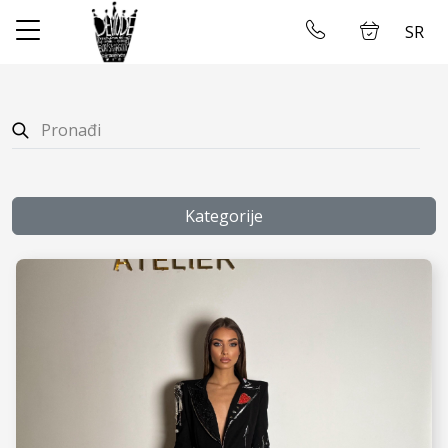
SR
✕
Početna
Ulogujte se
Prodavnica
O nama
Kategorije
Uzimanje mera
Galerija
Najam Venčanica
Kontakt