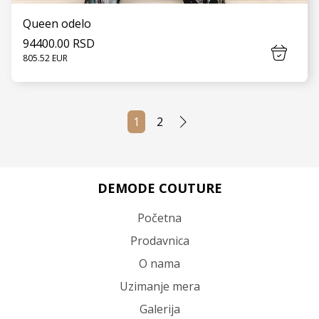
Queen odelo
94400.00 RSD
805.52 EUR
1
2
VIDI JOŠ
DEMODE COUTURE
Početna
Prodavnica
O nama
Uzimanje mera
Galerija