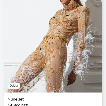
VIDI JOŠ
Odela
Nude set
141600 RSD