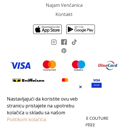
Najam Venčanica
Kontakt
✕
Nastavljajući da koristite ovu veb
stranicu pristajete na upotrebu
kolačića u skladu sa našom
Sva prava zadržana 2026 ©DEMODE COUTURE
Politikom kolačića.
Cartizz
Boost your sales 🚀 with